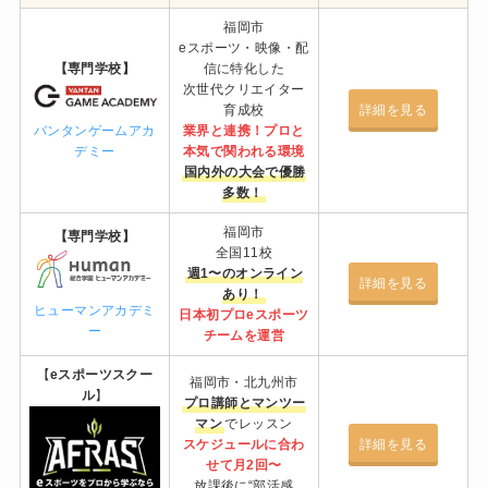
福岡市
eスポーツ・映像・配
【専門学校】
信に特化した
次世代クリエイター
育成校
詳細を見る
業界と連携！プロと
バンタンゲームアカ
本気で関われる環境
デミー
国内外の大会で優勝
多数！
福岡市
【専門学校】
全国11校
週1〜のオンライン
詳細を見る
あり！
ヒューマンアカデミ
日本初プロeスポーツ
ー
チームを運営
【
eスポーツスクー
福岡市・北九州市
ル
】
プロ講師とマンツー
マン
でレッスン
スケジュールに合わ
詳細を見る
せて月2回〜
放課後に“部活感