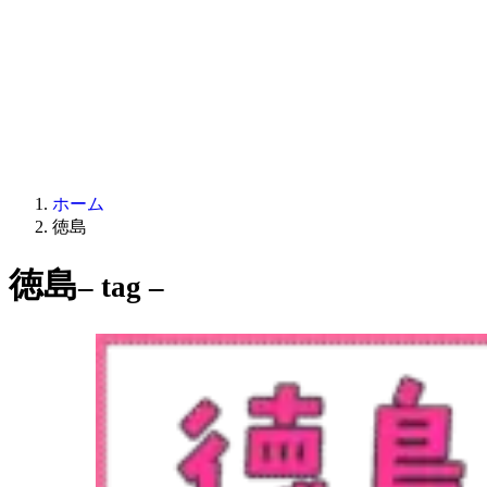
ホーム
徳島
徳島
– tag –