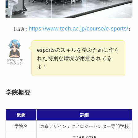
（
https://www.tech.ac.jp/course/e-sports/
出典：
）
esportsのスキルを学ぶために作ら
れた特別な環境が用意されてる
プロゲーマ
ーのシュン
よ！
学院概要
概要
詳細
学院名
東京デザインテクノロジーセンター専門学校
〒169-0075